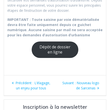
sécurisée vos demandes d’autorisation d’urbanisme. Depuis
votre espace personnel, vous pourrez suivre les principales
étapes de l’instruction de votre dossier.
IMPORTANT : Toute saisine par voie dématérialisée
devra être faite uniquement depuis ce guichet
numérique. Aucune saisine par mail ne sera acceptée
pour les demandes d’autorisation d’urbanisme
Dépôt de dossier
en ligne
Navigation
Article
Article
Précédent :
L’élagage,
Suivant :
Nouveau logo
de
précédent
suivant
un enjeu pour tous
de Sarcenas
:
:
l’article
Inscription à la newsletter