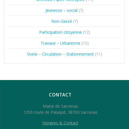
Jeunesse – social
(7)
Non classé
(7)
Participation citoyenne
(12)
Travaux – Urbanisme
(15)
Voirie – Circulation – Stationnement
(11)
CONTACT
Mairie de Sarcenas
1250 route de Palaquit, 38700 Sarcenas
Horaires & Contact