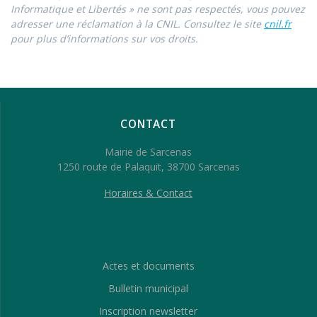
Informatique et Libertés » ne sont pas respectés, vous pouvez
adresser une réclamation à la CNIL. Consultez le site
cnil.fr
pour plus d’informations sur vos droits.
CONTACT
Mairie de Sarcenas
1250 route de Palaquit, 38700 Sarcenas
Horaires & Contact
Actes et documents
Bulletin municipal
Inscription newsletter