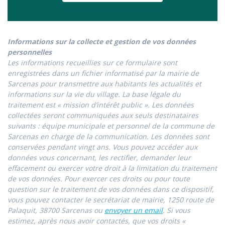
Informations sur la collecte et gestion de vos données
personnelles
Les informations recueillies sur ce formulaire sont
enregistrées dans un fichier informatisé par la mairie de
Sarcenas pour transmettre aux habitants les actualités et
informations sur la vie du village. La base légale du
traitement est « mission d’intérêt public ». Les données
collectées seront communiquées aux seuls destinataires
suivants : équipe municipale et personnel de la commune de
Sarcenas en charge de la communication. Les données sont
conservées pendant vingt ans. Vous pouvez accéder aux
données vous concernant, les rectifier, demander leur
effacement ou exercer votre droit à la limitation du traitement
de vos données. Pour exercer ces droits ou pour toute
question sur le traitement de vos données dans ce dispositif,
vous pouvez contacter le secrétariat de mairie, 1250 route de
Palaquit, 38700 Sarcenas ou
envoyer un email
. Si vous
estimez, après nous avoir contactés, que vos droits «