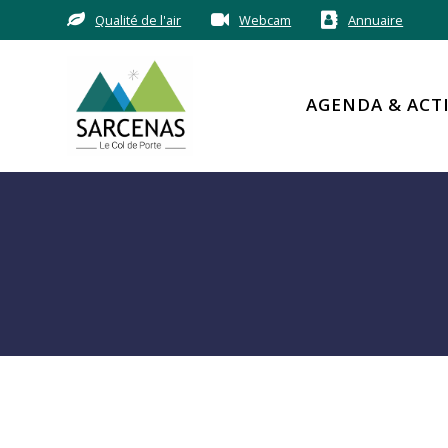
Passer
Qualité de l'air
Webcam
Annuaire
au
contenu
AGENDA & ACT