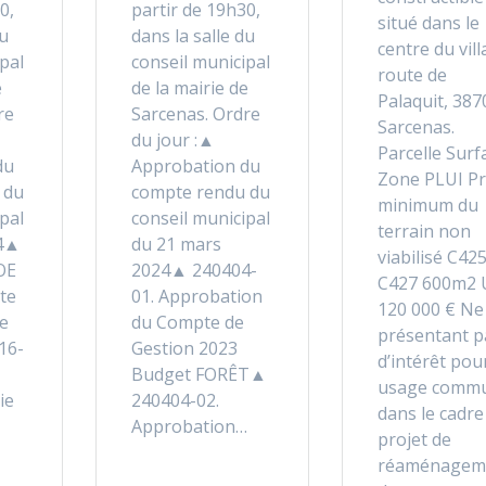
0,
partir de 19h30,
situé dans le
du
dans la salle du
centre du vill
pal
conseil municipal
route de
e
de la mairie de
Palaquit, 387
re
Sarcenas. Ordre
Sarcenas.
du jour :▲
Parcelle Surf
du
Approbation du
Zone PLUI Pr
 du
compte rendu du
minimum du
pal
conseil municipal
terrain non
24▲
du 21 mars
viabilisé C42
OE
2024▲ 240404-
C427 600m2 
te
01. Approbation
120 000 € Ne
e
du Compte de
présentant p
16-
Gestion 2023
d’intérêt pou
Budget FORÊT▲
usage comm
ie
240404-02.
dans le cadre
Approbation…
projet de
réaménagem