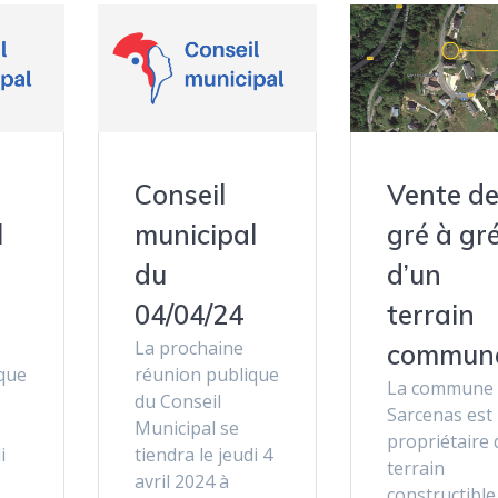
Conseil
Vente d
l
municipal
gré à gr
du
d’un
04/04/24
terrain
La prochaine
commun
que
réunion publique
La commune 
du Conseil
Sarcenas est
Municipal se
propriétaire 
i
tiendra le jeudi 4
terrain
avril 2024 à
constructible