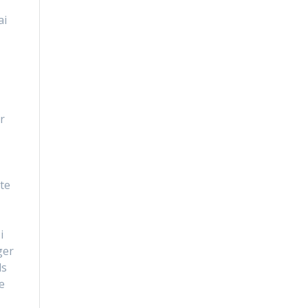
ai
r
te
i
ger
ls
e