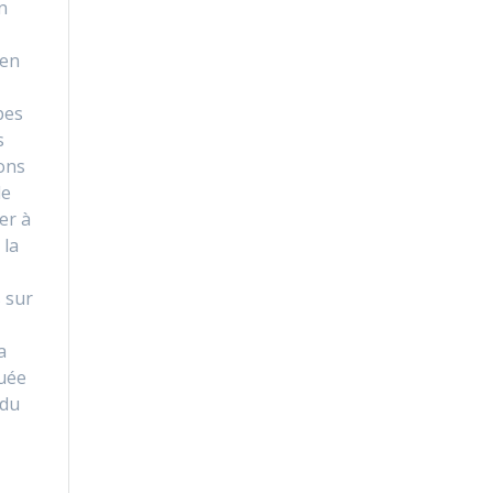
n
 en
pes
s
ons
de
er à
 la
 sur
a
uée
 du