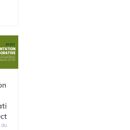
on
ati
Oct
e du