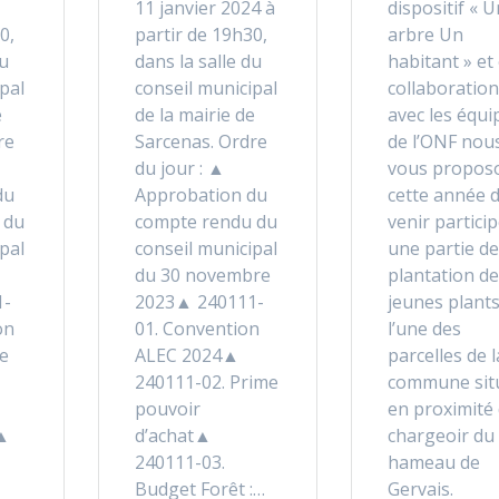
11 janvier 2024 à
dispositif « U
0,
partir de 19h30,
arbre Un
du
dans la salle du
habitant » et
pal
conseil municipal
collaboration
e
de la mairie de
avec les équi
re
Sarcenas. Ordre
de l’ONF nou
du jour : ▲
vous propos
du
Approbation du
cette année 
 du
compte rendu du
venir particip
pal
conseil municipal
une partie de
du 30 novembre
plantation de
1-
2023▲ 240111-
jeunes plants
on
01. Convention
l’une des
e
ALEC 2024▲
parcelles de l
240111-02. Prime
commune sit
pouvoir
en proximité
S▲
d’achat▲
chargeoir du
240111-03.
hameau de
Budget Forêt :…
Gervais.