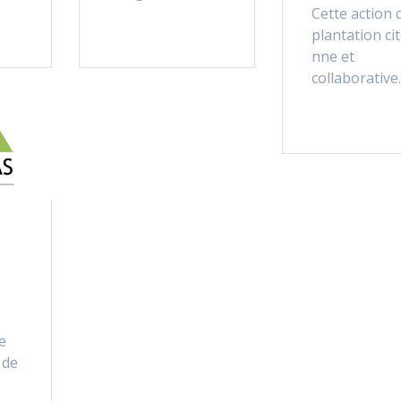
Cette action 
plantation ci
nne et
collaborative
s
e
 de