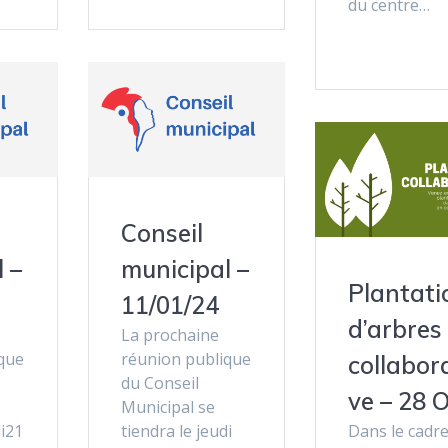
du centre…
Conseil
 –
municipal –
Plantati
11/01/24
d’arbres
La prochaine
que
réunion publique
collabor
du Conseil
ve – 28 
Municipal se
di21
tiendra le jeudi
Dans le cadr