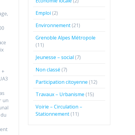
Economie locale
(2)
Emploi
(2)
age,
Environnement
(21)
00
Grenoble Alpes Métropole
ace
(11)
ix
Jeunesse – social
(7)
Non classé
(7)
5 +
UA3
Participation citoyenne
(12)
as
Travaux – Urbanisme
(15)
r un
Voirie – Circulation –
unal
Stationnement
(11)
 du
ent