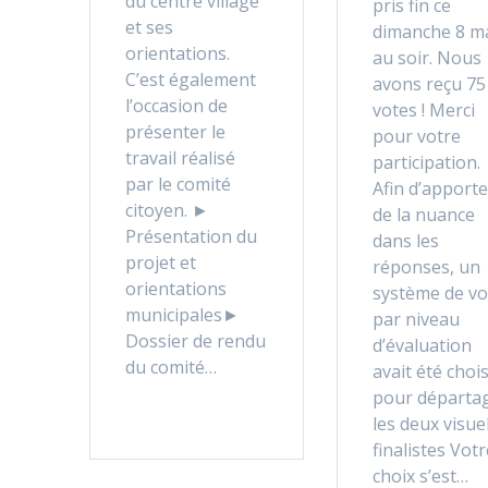
du centre village
pris fin ce
et ses
dimanche 8 m
orientations.
au soir. Nous
C’est également
avons reçu 75
l’occasion de
votes ! Merci
présenter le
pour votre
travail réalisé
participation.
par le comité
Afin d’apporte
citoyen. ►
de la nuance
Présentation du
dans les
projet et
réponses, un
orientations
système de vo
municipales►
par niveau
Dossier de rendu
d’évaluation
du comité…
avait été chois
pour départa
les deux visue
finalistes Votr
choix s’est…