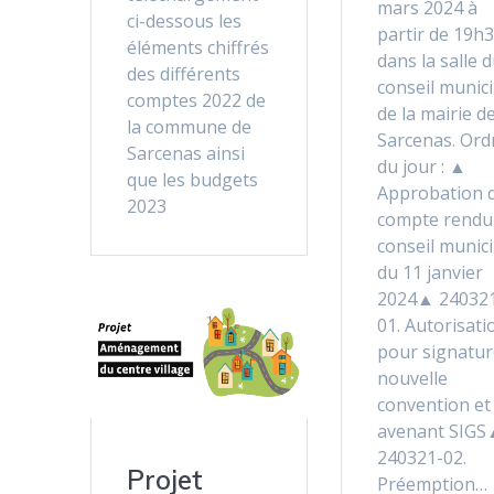
mars 2024 à
ci-dessous les
partir de 19h3
éléments chiffrés
dans la salle 
des différents
conseil munici
comptes 2022 de
de la mairie d
la commune de
Sarcenas. Ord
Sarcenas ainsi
du jour : ▲
que les budgets
Approbation 
2023
compte rendu
conseil munici
du 11 janvier
2024▲ 24032
01. Autorisati
pour signatur
nouvelle
convention et
avenant SIG
240321-02.
Projet
Préemption…