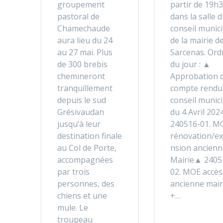
groupement
partir de 19h3
pastoral de
dans la salle 
Chamechaude
conseil munici
aura lieu du 24
de la mairie d
au 27 mai. Plus
Sarcenas. Ord
de 300 brebis
du jour : ▲
chemineront
Approbation 
tranquillement
compte rendu
depuis le sud
conseil munici
Grésivaudan
du 4 Avril 20
jusqu’à leur
240516-01. M
destination finale
rénovation/ex
au Col de Porte,
nsion ancienn
accompagnées
Mairie▲ 2405
par trois
02. MOE accès
personnes, des
ancienne mair
chiens et une
+…
mule. Le
troupeau