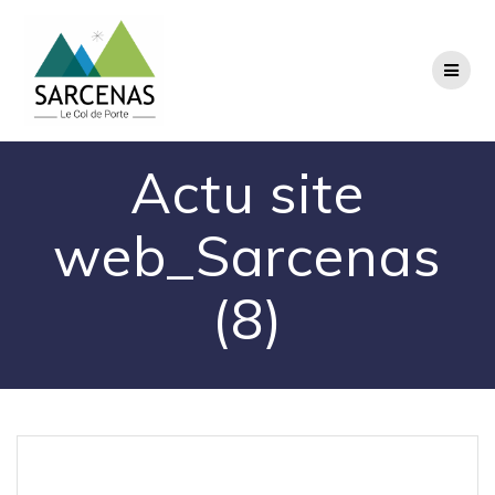
Passer
au
contenu
Actu site
web_Sarcenas
(8)