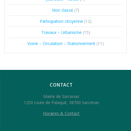
Non classé
(7)
Participation citoyenne
(12)
Travaux – Urbanisme
(15)
Voirie – Circulation – Stationnement
(11)
CONTACT
Mairie de Sarcenas
1250 route de Palaquit, 38700 Sarcenas
Horaires & Contact