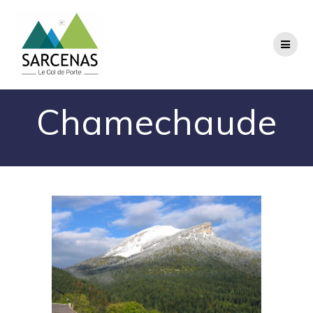
Passer
au
contenu
Chamechaude