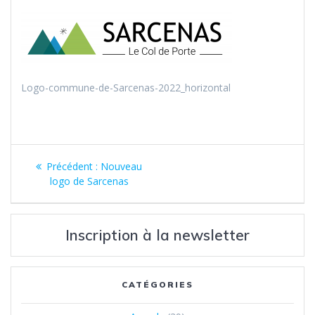
Logo-commune-de-Sarcenas-2022_horizontal
Navigation
Article
Précédent :
Nouveau
de
précédent
logo de Sarcenas
:
l’article
Inscription à la newsletter
CATÉGORIES