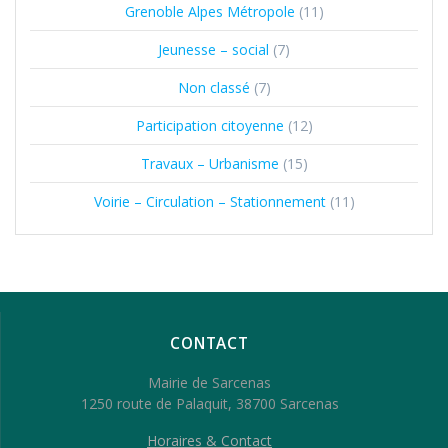
Grenoble Alpes Métropole
(11)
Jeunesse – social
(7)
Non classé
(7)
Participation citoyenne
(12)
Travaux – Urbanisme
(15)
Voirie – Circulation – Stationnement
(11)
CONTACT
Mairie de Sarcenas
1250 route de Palaquit, 38700 Sarcenas
Horaires & Contact