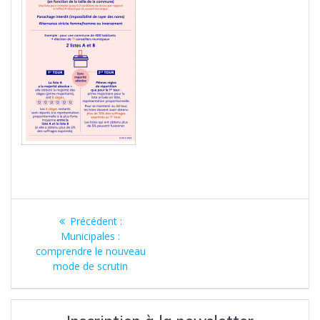
Navigation
Article
Précédent :
de
précédent
Municipales :
:
comprendre le nouveau
l’article
mode de scrutin