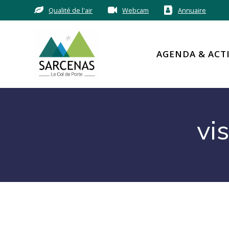
Passer
Qualité de l'air
Webcam
Annuaire
au
contenu
AGENDA & ACT
vi