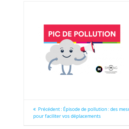
Navigation
Article
Précédent :
Épisode de pollution : des mes
précédent
de
pour faciliter vos déplacements
: