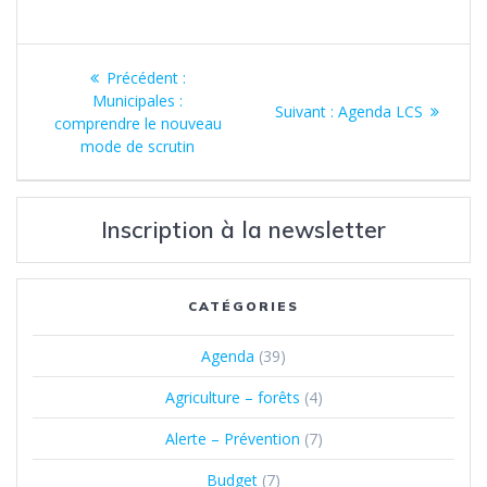
Navigation
Article
Précédent :
de
précédent
Municipales :
Article
Suivant :
Agenda LCS
:
comprendre le nouveau
suivant
l’article
mode de scrutin
:
Inscription à la newsletter
CATÉGORIES
Agenda
(39)
Agriculture – forêts
(4)
Alerte – Prévention
(7)
Budget
(7)