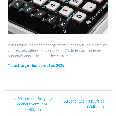
Vous trouverez en téléchargement ci-dessous les éléments
chiffrés des différents comptes 2025 de la commune de
Sarcenas ainsi que les budgets 2026.
Télécharger les comptes 202
5
Navigation
Article
Précédent :
Broyage
Article
Suivant :
Les 10 jours de
de
précédent
déchets verts (MAJ
suivant
la Culture
:
24/03/26)
: