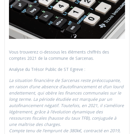
Vous trouverez ci-dessous les éléments chiffrés des
comptes 2021 de la commune de Sarcenas.
Analyse du Trésor Public de ST Egreve :
La situation financière de Sarcenas reste préoccupante,
en raison d’une absence d’autofinancement et d’un lourd
endettement, qui obère les finances communales sur le
long terme. La période étudiée est marquée par un
autofinancement négatif. Toutefois, en 2021, il s’améliore
légèrement, grâce à l’évolution dynamique des
ressources fiscales (hausse du taux TFB), conjuguée à
une maîtrise des charges.
Compte tenu de l’emprunt de 380k€, contracté en 2019,