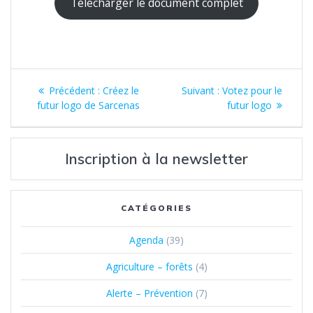
Télécharger le document complet
Navigation
Article
Article
Précédent :
Créez le
Suivant :
Votez pour le
de
précédent
suivant
futur logo de Sarcenas
futur logo
:
:
l’article
Inscription à la newsletter
CATÉGORIES
Agenda
(39)
Agriculture – forêts
(4)
Alerte – Prévention
(7)