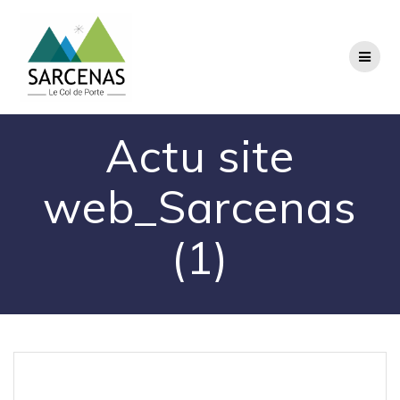
Passer
au
contenu
Actu site
web_Sarcenas
(1)