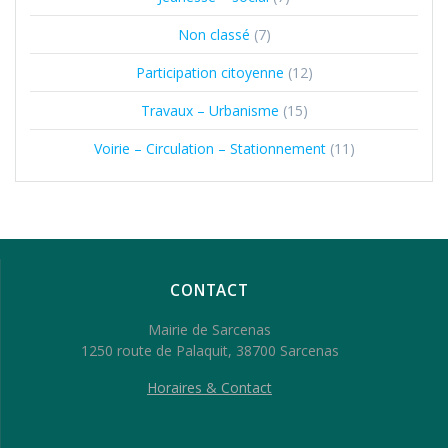
Non classé
(7)
Participation citoyenne
(12)
Travaux – Urbanisme
(15)
Voirie – Circulation – Stationnement
(11)
CONTACT
Mairie de Sarcenas
1250 route de Palaquit, 38700 Sarcenas
Horaires & Contact