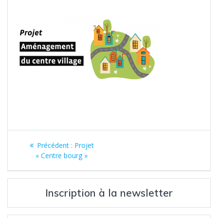
Navigation
Article
Précédent :
Projet
de
précédent
« Centre bourg »
:
l’article
Inscription à la newsletter