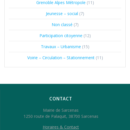
Grenoble Alpes Métropole
(11)
Jeunesse – social
(7)
Non classé
(7)
Participation citoyenne
(12)
Travaux – Urbanisme
(15)
Voirie – Circulation – Stationnement
(11)
CONTACT
Mairie de Sarcenas
1250 route de Palaquit, 38700 Sarcenas
Horaires & Contact