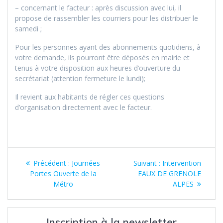
– concernant le facteur : après discussion avec lui, il
propose de rassembler les courriers pour les distribuer le
samedi ;
Pour les personnes ayant des abonnements quotidiens, à
votre demande, ils pourront être déposés en mairie et
tenus à votre disposition aux heures d’ouverture du
secrétariat (attention fermeture le lundi);
Il revient aux habitants de régler ces questions
d’organisation directement avec le facteur.
Navigation
Article
Article
Précédent :
Journées
Suivant :
Intervention
de
précédent
suivant
Portes Ouverte de la
EAUX DE GRENOLE
:
:
Métro
ALPES
l’article
Inscription à la newsletter