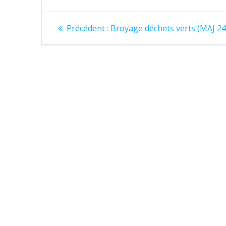
Navigation
Article
Précédent :
Broyage déchets verts (MAJ 24
précédent
de
:
l’article