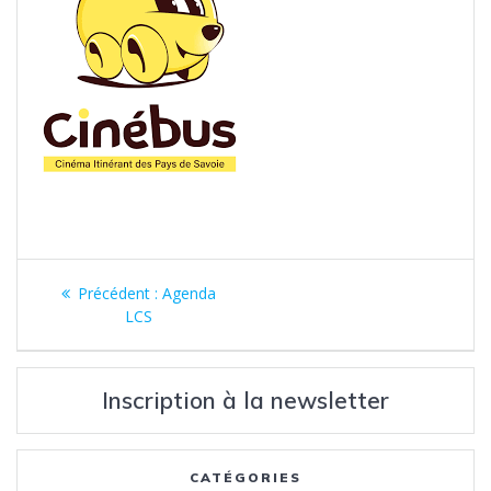
Navigation
Article
Précédent :
Agenda
de
précédent
LCS
:
l’article
Inscription à la newsletter
CATÉGORIES