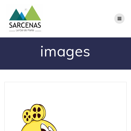
Passer
au
contenu
images